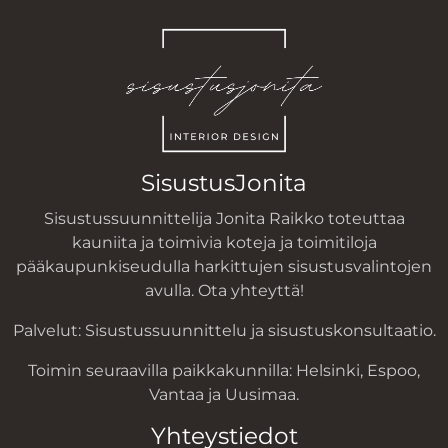
SisustusJonita
Sisustussuunnittelija
Jonita Raikko toteuttaa
kauniita ja toimivia koteja ja toimitiloja
pääkaupunkiseudulla harkittujen sisustusvalintojen
avulla. Ota yhteyttä!
Palvelut:
Sisustussuunnittelu
ja
sisustuskonsultaatio
.
Toimin seuraavilla paikkakunnilla:
Helsinki
,
Espoo
,
Vantaa
ja
Uusimaa
.
Yhteystiedot