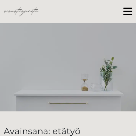
Skip to main content
Avainsana: etätyö